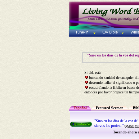
Tune-In
KJV Bible
Will
"Sino en los días de la voz del s
Si Ud. está
buscando sanidad de cualquier afl
deseando hallar el significado o p
escudriñando la Biblia en busca d
entonces por favor prepare un tiempo
Español
Featured Sermon
Bib
"Sino en los días de la voz de
siervos los profeta."
[Apocalipsi
Tocando ahora