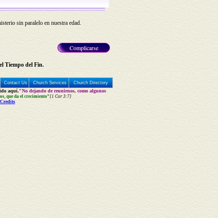
sterio sin paralelo en nuestra edad.
Complicarse
el Tiempo del Fin.
Contact Us
Church Services
Church Directory
uido aquí.
"No dejando de reunirnos, como algunos
ios, que da el crecimiento”
[1 Cor 3:7]
Credits