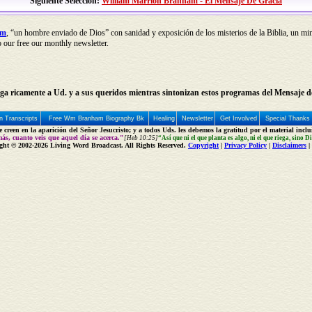
Siguiente Selección:
William Marrion Branham - El Mensaje De Gracia
am
, “un hombre enviado de Dios” con sanidad y exposición de los misterios de la Biblia, un mini
o our free our monthly newsletter.
ga ricamente a Ud. y a sus queridos mientras sintonizan estos programas del Mensaje d
 Transcripts
Free Wm Branham Biography Bk
Healing
Newsletter
Get Involved
Special Thanks
creen en la aparición del Señor Jesucristo; y a todos Uds. les debemos la gratitud por el material incl
ás, cuanto veis que aquel día se acerca."
[Heb 10:25]
“Así que ni el que planta es algo, ni el que riega, sino D
ght © 2002-2026 Living Word Broadcast. All Rights Reserved.
Copyright
|
Privacy Policy
|
Disclaimers
|