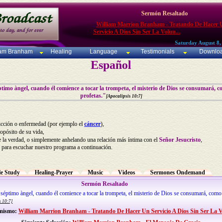
Sermón Resaltado
;
William Marrion Branham - Tratando De Hacer 
Servicio A Dios Sin Ser La Volun...
Saturday August 8,
iam Branham
Healing
Language
Testimonials
Downlo
Español
éptimo àngel, cuando él comience a tocar la trompeta, el misterio de Dios se consumará, co
profetas."
[Apocalipsis 10:7]
icción o enfermedad (por ejemplo el
cáncer
),
ropósito de su vida,
e la verdad, o simplemente anhelando una relación más íntima con el
Señor Jesucristo
,
 para escuchar nuestro programa a continuación.
le Study
Healing-Prayer
Music
Videos
Sermones Ondemand
Sermón Resaltado
l séptimo àngel, cuando él comience a tocar la trompeta, el misterio de Dios se consumará, como 
s 10:7]
 mismo:
William Marrion Branham - Tratando De Hacer Un Servicio A Dios Sin Ser La 