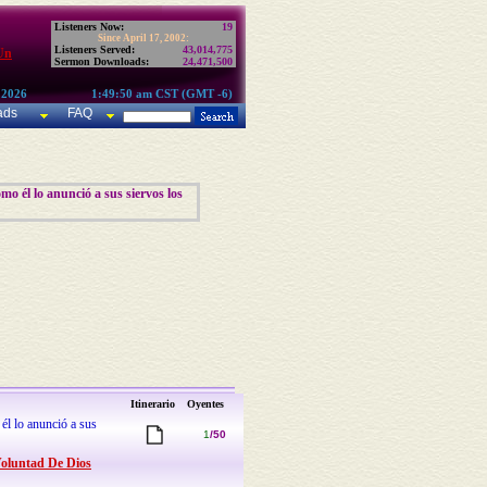
Listeners Now:
19
Since April 17, 2002:
Listeners Served:
43,014,775
Un
Sermon Downloads:
24,471,500
 2026
1:49:50 am CST (GMT -6)
ads
FAQ
mo él lo anunció a sus siervos los
Itinerario
Oyentes
él lo anunció a sus
1
/50
Voluntad De Dios