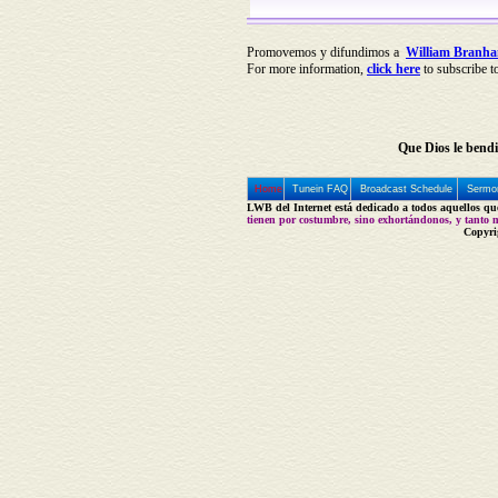
Promovemos y difundimos a
William Branh
For more information,
click here
to subscribe t
Que Dios le bendi
Home
Tunein FAQ
Broadcast Schedule
Sermon
LWB del Internet está dedicado a todos aquellos que 
tienen por costumbre, sino exhortándonos, y tanto m
Copyri